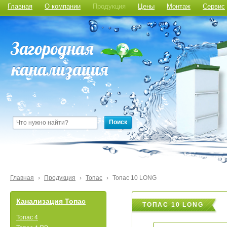
Главная
О компании
Продукция
Цены
Монтаж
Сервис
Поиск
Главная
›
Продукция
›
Топас
›
Топас 10 LONG
Канализация Топас
ТОПАС 10 LONG
Топас 4