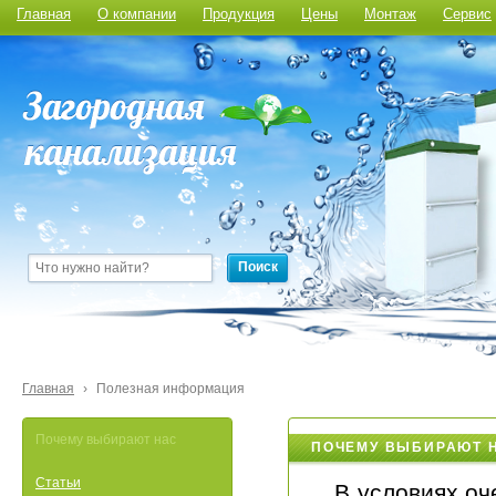
Главная
О компании
Продукция
Цены
Монтаж
Сервис
Поиск
Главная
›
Полезная информация
Почему выбирают нас
ПОЧЕМУ ВЫБИРАЮТ 
Статьи
В условиях оч