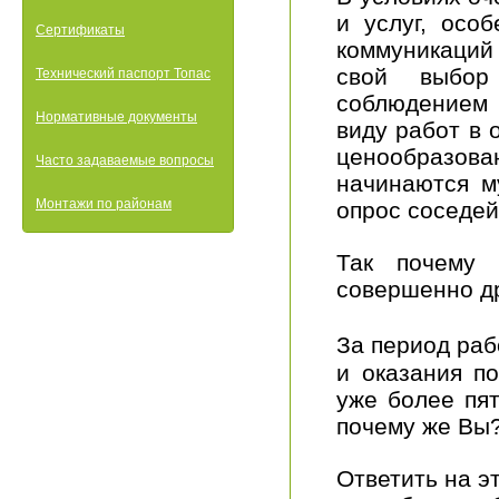
и услуг, осо
Сертификаты
коммуникаций
свой выбор
Технический паспорт Топас
соблюдением
Нормативные документы
виду работ в 
ценообразов
Часто задаваемые вопросы
начинаются м
Монтажи по районам
опрос соседей
Так почему 
совершенно др
За период ра
и оказания по
уже более пят
почему же Вы
Ответить на э