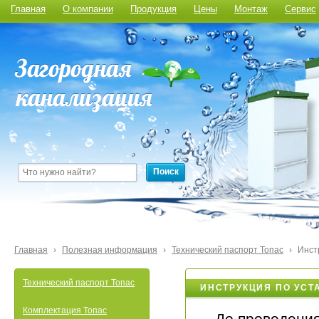
Главная
О компании
Продукция
Цены
Монтаж
Сервис
Поиск
Главная
›
Полезная информация
›
Технический паспорт Топас
›
Инст
Технический паспорт Топас
ИНСТРУКЦИЯ ПО УС
Комплектация Топас
До проведени