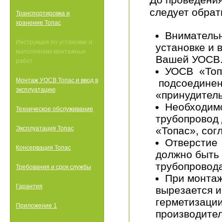
следует обрат
Транспортировка и
хранение Топас
Внимательн
Инструкция по установке и
установке и 
выполнению монтажных
Вашей УОСВ
работ
УОСВ «Топ
Монтаж УОСВ Топас и ввод в
подсоединен
эксплуатацию
«принудител
Необходим
Техническое обслуживание
трубопровод
Эксплуатация Топас
«Топас», сог
Отверстие 
Консервация Топас
должно быть 
трубопровода
Требования и срок службы
При монтаж
Гарантия
вырезается и
герметизаци
Приложение 1
производител