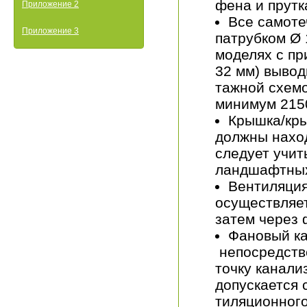
фена и прутк
Приложение 2
Все самоте
Приложение 3
патрубком Ø 
моделях с пр
32 мм) вывод
тажной схемо
минимум 2150
Крышка/кры
должны наход
следует учи
ландшафтных
Вентиляция
осуществляе
затем через 
Фановый к
непосредств
точку канали
допускается 
тиляционного