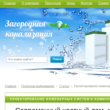
Главная
О компании
Продукция
Цены
Монтаж
Сервис
Поиск
Главная
›
Полезная информация
›
Статьи
›
Проектирование инженер
ПРОЕКТИРОВАНИЕ ИНЖЕНЕРНЫХ СИСТЕМ И КОММУ