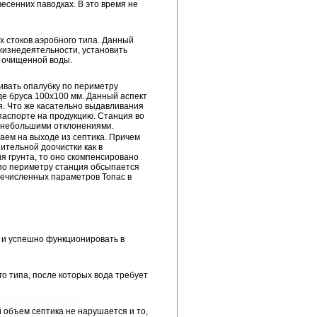
есенних паводках. В это время не
х стоков аэробного типа. Данный
 жизнедеятельности, установить
 очищенной воды.
ивать опалубку по периметру
де бруса 100х100 мм. Данный аспект
. Что же касательно выдавливания
паспорте на продукцию. Станция во
с небольшими отклонениями.
аем на выходе из септика. Причем
ительной доочистки как в
я грунта, то оно скомпенсировано
 по периметру станция обсыпается
речисленных параметров Топас в
а и успешно функционировать в
го типа, после которых вода требует
й объем септика не нарушается и то,