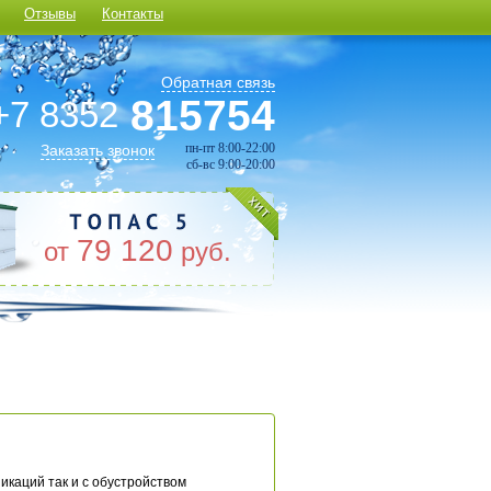
Отзывы
Контакты
Обратная связь
815754
+7 8352
пн-пт 8:00-22:00
Заказать звонок
сб-вс 9:00-20:00
79 120
от
руб.
икаций так и с обустройством