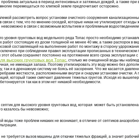
проблема актуальна в период интенсивных и затяжных дождей, а также при в
 многие перемещаться по хлипкой земле предпочитают осторожно.
облемой рассмотреть вопрос установки очистного сооружения канализационны
в связи с тем, что по мнению соседей, которые никак не утилизируют отходы
 невозможно в связи с возможным всплытием и проблемным водоотведением
го уровня грунтовых вод модельного ряда Топас просто необходимо устанавл
 работ состоящую из доски толщиной не менее 40 мм, а также распорок в ви
нсовой составляющей на выполнение работ по монтажу в сторону удорожания
 исключено при соблюдении правил эксплуатации прописанных в техническом 
и этот объем сохраняет постоянно на протяжении всего срока эксплуатации 
для высоких грунтовых вод Топас
, столько же очищенной воды мы наблюд
чная, не имеющая запаха. Поэтому утилизировать эту воду можно без дополн
 так и в дренажную систему не боясь её засорения. Что же касается давлени
ребрами жесткости, расположенными внутри и снаружи установки очистки. А
кций, который также смягчает давление тяжелых грунтов. Исходя из вышепе
бетонируется так как в этом нет никакой необходимости.
о септик для высокого уровня грунтовых вод, которая может быть установлен
это казалось бы невозможно;
й воды тоже проблем никаких не возникает, в отличие от септиков анаэробно
льтрации.
и не требуется вызов машины для откачки тяжелых фракций, а значит рабочи