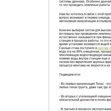
системы дренажа. Особенно данная 
то что проводить земляные работы
Нам бы хотелось в связи с этой пр
вопрос возникает в первую очередь 
автономную канализацию в плывуне
Конечно выбирая септик для высоко
котлована при проведении земляных
естественно сказывается при фина
станции в процессе работы, то это
время установки заливается водой 
септик 
Сколько стока поступило в
вода эта на 99% очищенная, прозра
близлежащую водоотводящую канаву,
помимо воды внутри станции еще и 
песком без вкрапления крупных фра
процессе монтажа не якорится и не 
Подведем итог:
- Во первых канализация Топас - эт
любых типах грунта, даже там, где 
- Во вторых с утилизацией очищенно
обязательной доочистки в полях фи
- В третьих в процессе эксплуатаци